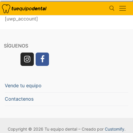
Ir
al
contenido
[uwp_account]
Buscar:
Vende tu equipo
SÍGUENOS
Contactenos
Vende tu equipo
Contactenos
Copyright © 2026 Tu equipo dental – Creado por
Customify
.